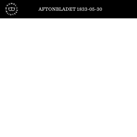
Till startsidan
AFTONBLADET 1833-05-30
1
/
8