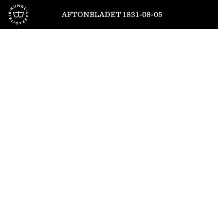
Till startsidan
AFTONBLADET 1831-08-05
1
/
4