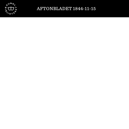
Till startsidan
AFTONBLADET 1844-11-15
1
/
4