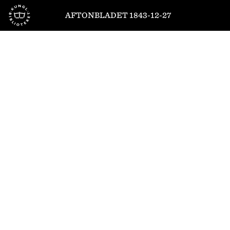
Till startsidan
AFTONBLADET 1843-12-27
1
/
4