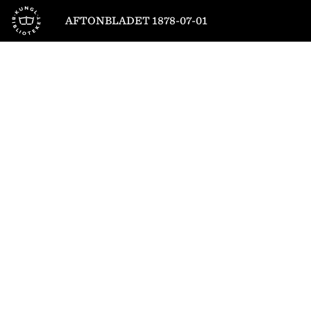
Till startsidan
AFTONBLADET 1878-07-01
1
/
4