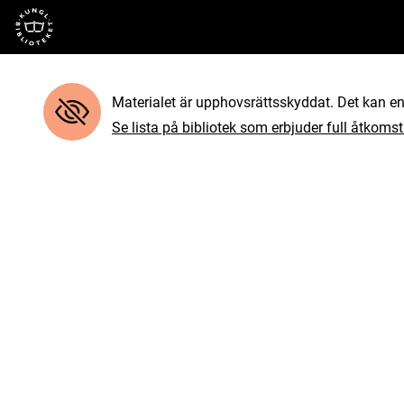
Till startsidan
Materialet är upphovsrättsskyddat. Det kan end
Se lista på bibliotek som erbjuder full åtkomst