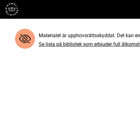
Till startsidan
Materialet är upphovsrättsskyddat. Det kan end
Se lista på bibliotek som erbjuder full åtkomst