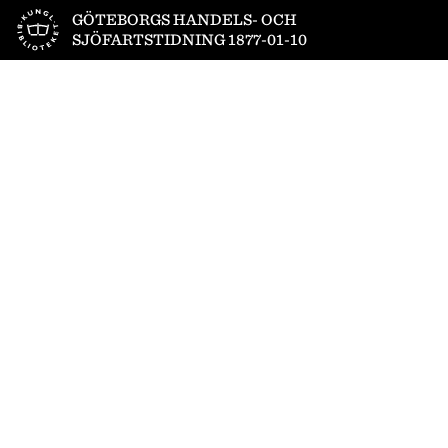
Till startsidan
GÖTEBORGS HANDELS- OCH
SJÖFARTSTIDNING 1877-01-10
1
/
4