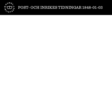
Till startsidan
POST- OCH INRIKES TIDNINGAR 1848-01-03
1
/
4