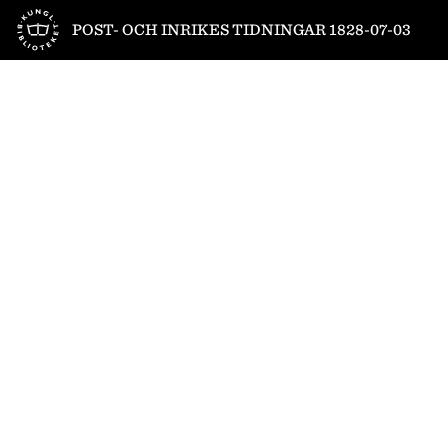
Till startsidan
POST- OCH INRIKES TIDNINGAR 1828-07-03
1
/
4