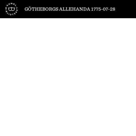
Till startsidan
GÖTHEBORGS ALLEHANDA 1775-07-28
1
/
4