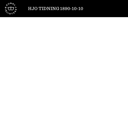
Till startsidan
HJO TIDNING 1890-10-10
1
/
4