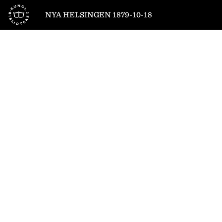
Till startsidan
NYA HELSINGEN 1879-10-18
1
/
4