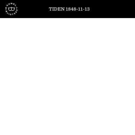
Till startsidan
TIDEN 1848-11-13
1
/
4