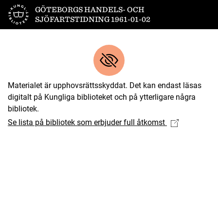
Till startsidan
GÖTEBORGS HANDELS- OCH
SJÖFARTSTIDNING 1961-01-02
Materialet är upphovsrättsskyddat. Det kan endast läsas
digitalt på Kungliga biblioteket och på ytterligare några
bibliotek.
Se lista på bibliotek som erbjuder full åtkomst