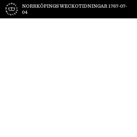
Till startsidan
NORRKÖPINGS WECKOTIDNINGAR 1767-07-
04
1
/
4