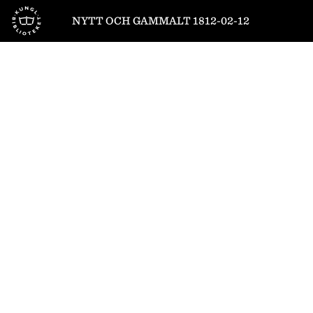
Till startsidan
NYTT OCH GAMMALT 1812-02-12
1
/
6