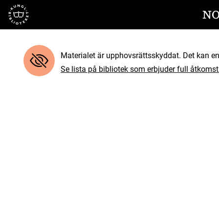
Till startsidan
NO
Materialet är upphovsrättsskyddat. Det kan end
Se lista på bibliotek som erbjuder full åtkomst