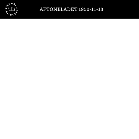
Till startsidan
AFTONBLADET 1850-11-13
1
/
4