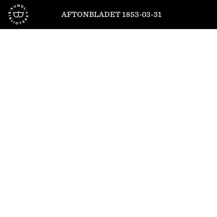
Till startsidan
AFTONBLADET 1853-03-31
1
/
4