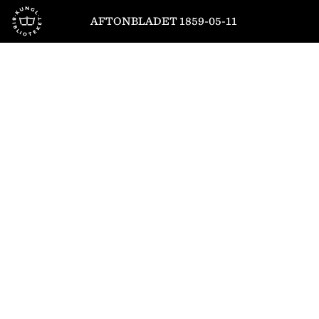
Till startsidan
AFTONBLADET 1859-05-11
1
/
4