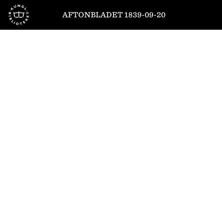
Till startsidan
AFTONBLADET 1839-09-20
1
/
4