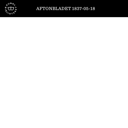
Till startsidan
AFTONBLADET 1837-05-18
1
/
4