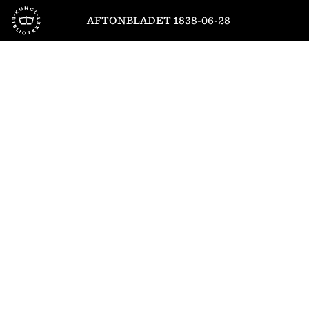
Till startsidan
AFTONBLADET 1838-06-28
1
/
4