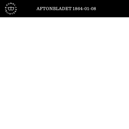
Till startsidan
AFTONBLADET 1864-01-08
1
/
4