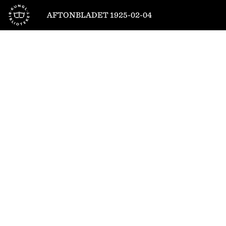
Till startsidan
AFTONBLADET 1925-02-04
1
/
12