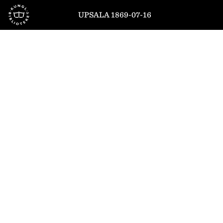
Till startsidan
UPSALA 1869-07-16
1
/
4