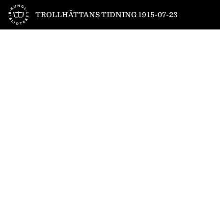
Till startsidan
TROLLHÄTTANS TIDNING 1915-07-23
1
/
4