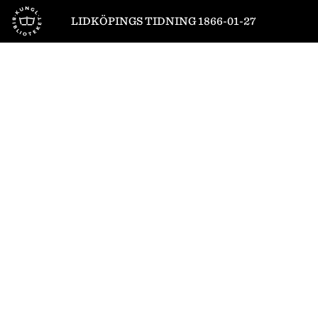
Till startsidan
LIDKÖPINGS TIDNING 1866-01-27
1
/
4