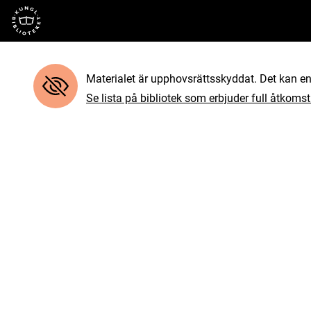
Till startsidan
Materialet är upphovsrättsskyddat. Det kan end
Se lista på bibliotek som erbjuder full åtkomst