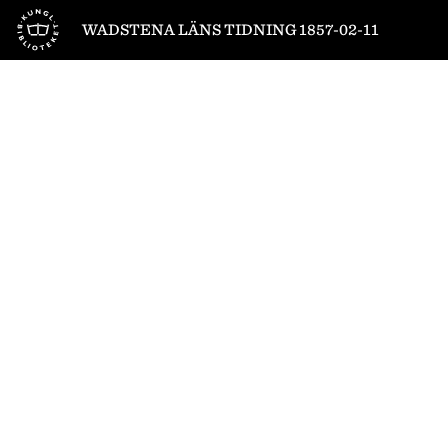
Till startsidan
WADSTENA LÄNS TIDNING 1857-02-11
1
/
4