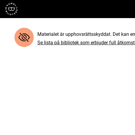
Till startsidan
Materialet är upphovsrättsskyddat. Det kan end
Se lista på bibliotek som erbjuder full åtkomst