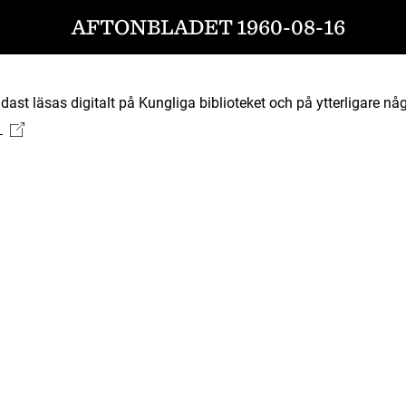
AFTONBLADET 1960-08-16
ast läsas digitalt på Kungliga biblioteket och på ytterligare någ