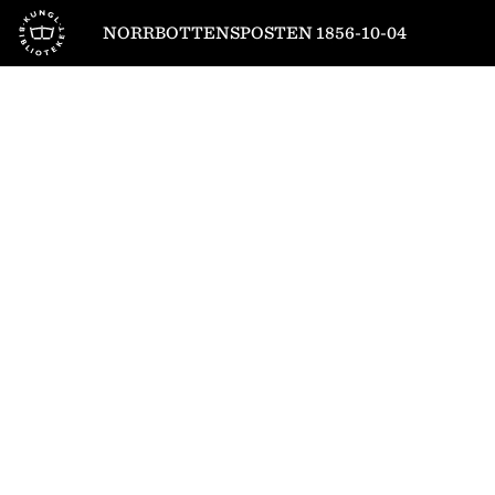
Till startsidan
NORRBOTTENSPOSTEN 1856-10-04
1
/
4