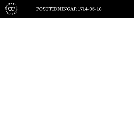
Till startsidan
POSTTIDNINGAR 1714-05-18
1
/
8