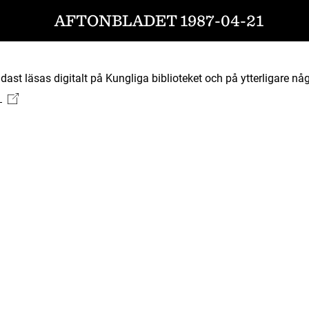
AFTONBLADET 1987-04-21
ast läsas digitalt på Kungliga biblioteket och på ytterligare någ