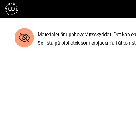
Till startsidan
Materialet är upphovsrättsskyddat. Det kan end
Se lista på bibliotek som erbjuder full åtkomst