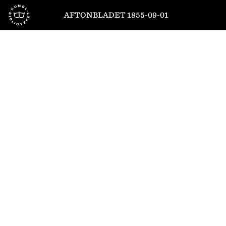
Till startsidan
AFTONBLADET 1855-09-01
1
/
4