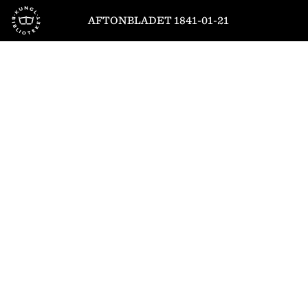
Till startsidan
AFTONBLADET 1841-01-21
1
/
4