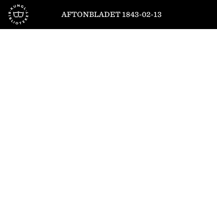
Till startsidan
AFTONBLADET 1843-02-13
1
/
4