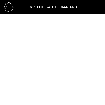
Till startsidan
AFTONBLADET 1844-09-10
1
/
4