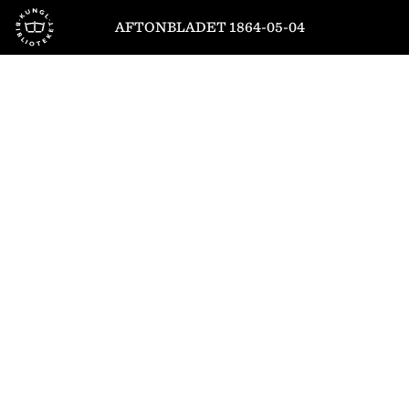
Till startsidan
AFTONBLADET 1864-05-04
1
/
4