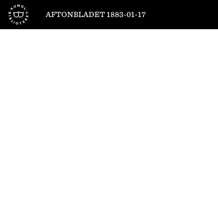
Till startsidan
AFTONBLADET 1883-01-17
1
/
4