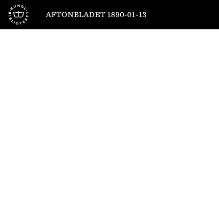
Till startsidan
AFTONBLADET 1890-01-13
1
/
4