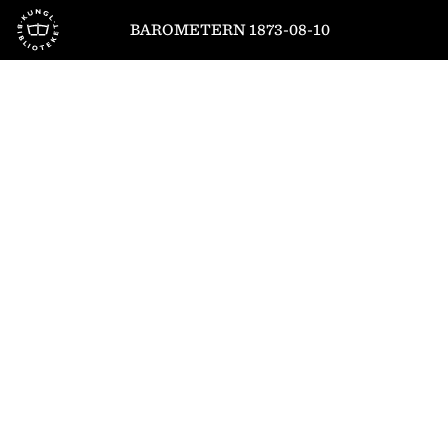
Till startsidan
BAROMETERN 1873-08-10
1
/
2