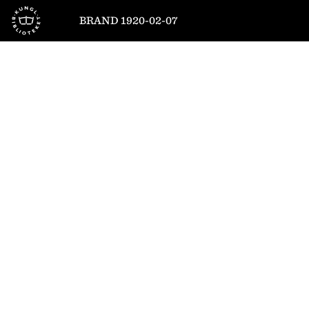
Till startsidan
BRAND 1920-02-07
1
/
8