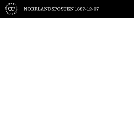
Till startsidan
NORRLANDSPOSTEN 1887-12-07
1
/
4