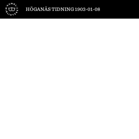
Till startsidan
HÖGANÄS TIDNING 1903-01-08
1
/
4