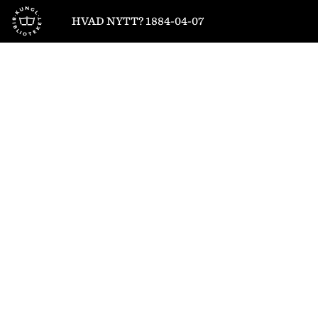
Till startsidan
HVAD NYTT? 1884-04-07
1
/
4