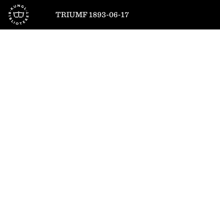
Till startsidan
TRIUMF 1893-06-17
1
/
4