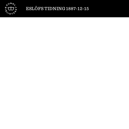
Till startsidan
ESLÖFS TIDNING 1887-12-15
1
/
4