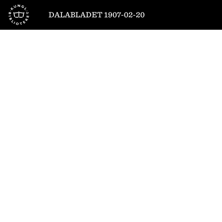
Till startsidan
DALABLADET 1907-02-20
1
/
4